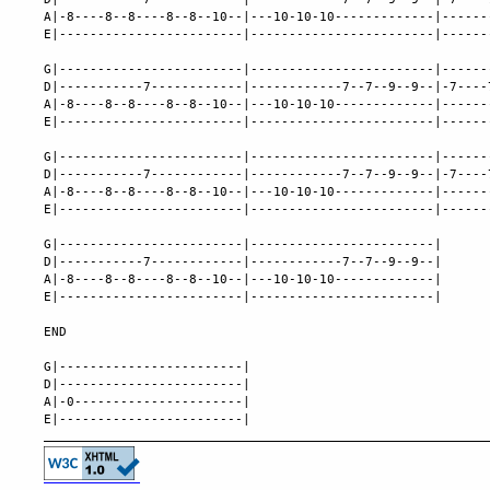
A|-8----8--8----8--8--10--|---10-10-10-------------|------
E|------------------------|------------------------|------
G|------------------------|------------------------|------
D|-----------7------------|------------7--7--9--9--|-7----
A|-8----8--8----8--8--10--|---10-10-10-------------|------
E|------------------------|------------------------|------
G|------------------------|------------------------|------
D|-----------7------------|------------7--7--9--9--|-7----
A|-8----8--8----8--8--10--|---10-10-10-------------|------
E|------------------------|------------------------|------
G|------------------------|------------------------|

D|-----------7------------|------------7--7--9--9--|

A|-8----8--8----8--8--10--|---10-10-10-------------|

E|------------------------|------------------------|

END

G|------------------------|

D|------------------------|

A|-0----------------------|
