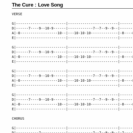
The Cure : Love Song
VERSE

G|------------------------|------------------------|------
D|------7----9--10-9------|------------7--7--9--9--|------
A|-0------------------10--|---10-10-10-------------|-8----
E|------------------------|------------------------|------
G|------------------------|------------------------|------
D|------7----9--10-9------|------------7--7--9--9--|------
A|-0------------------10--|---10-10-10-------------|-8----
E|------------------------|------------------------|------
G|------------------------|------------------------|------
D|------7----9--10-9------|------------7--7--9--9--|------
A|-0------------------10--|---10-10-10-------------|-8----
E|------------------------|------------------------|------
G|------------------------|------------------------|------
D|------7----9--10-9------|------------7--7--9--9--|------
A|-0------------------10--|---10-10-10-------------|-8----
E|------------------------|------------------------|------
CHORUS

G|------------------------|------------------------|------
D|-----------7------------|------------7--7--9--9--|-7----