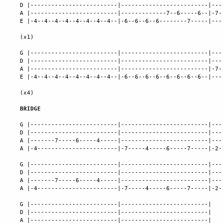
D |-------------------------|-------------------------|---
A |-------------------------|-------------7--6-----6--|-7-
E |-4--4--4--4--4--4--4--4--|-6--6--6--6--------7-----|---
(x1)

G |-------------------------|-------------------------|---
D |-------------------------|-------------------------|---
A |-------------------------|-------------------------|-7-
E |-4--4--4--4--4--4--4--4--|-6--6--6--6--6--6--6--6--|---
(x4)

BRIDGE
G |-------------------------|-------------------------|---
D |-------------------------|-------------------------|---
A |-------7-----6-----4-----|-------------------------|---
A |-4-----------------------|-7-----4-----6-----7-----|-2-
G |-------------------------|-------------------------|---
D |-------------------------|-------------------------|---
A |-------7-----6-----4-----|-------------------------|---
A |-4-----------------------|-7-----4-----6-----7-----|-2-
G |-------------------------|-------------------------|

D |-------------------------|-------------------------|

A |-------------------------|-------------------------|
