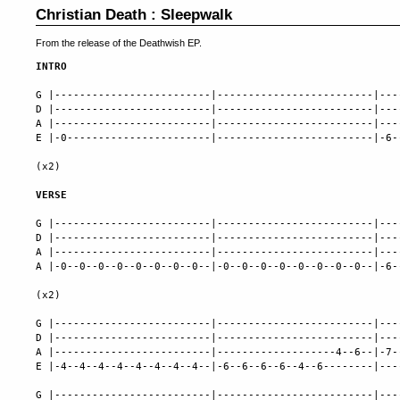
Christian Death : Sleepwalk
From the release of the Deathwish EP.
INTRO
G |-------------------------|-------------------------|---
D |-------------------------|-------------------------|---
A |-------------------------|-------------------------|---
E |-0-----------------------|-------------------------|-6-
(x2)

VERSE
G |-------------------------|-------------------------|---
D |-------------------------|-------------------------|---
A |-------------------------|-------------------------|---
A |-0--0--0--0--0--0--0--0--|-0--0--0--0--0--0--0--0--|-6-
(x2)

G |-------------------------|-------------------------|---
D |-------------------------|-------------------------|---
A |-------------------------|-------------------4--6--|-7-
E |-4--4--4--4--4--4--4--4--|-6--6--6--6--4--6--------|---
G |-------------------------|-------------------------|---