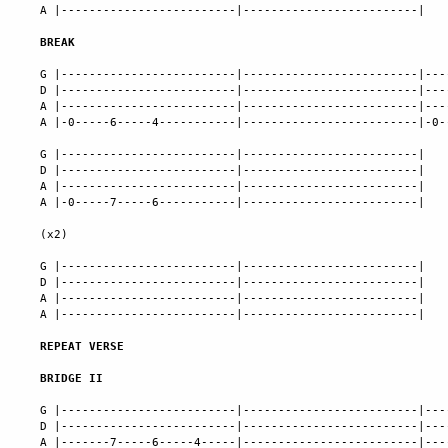
A |-------------------------|-------------------------|

BREAK
G |-------------------------|-------------------------|---
D |-------------------------|-------------------------|---
A |-------------------------|-------------------------|---
A |-0-----6-----4-----------|-------------------------|-0-
G |-------------------------|-------------------------|

D |-------------------------|-------------------------|

A |-------------------------|-------------------------|

A |-0-----7-----6-----------|-------------------------|

(x2)

G |-------------------------|-------------------------|

D |-------------------------|-------------------------|

A |-------------------------|-------------------------|

A |-------------------------|-------------------------|

REPEAT VERSE
BRIDGE II
G |-------------------------|-------------------------|---
D |-------------------------|-------------------------|---
A |-------7-----6-----4-----|-------------------------|---