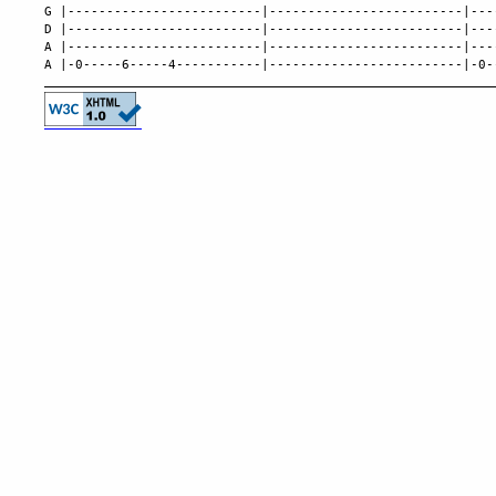
G |-------------------------|-------------------------|---
D |-------------------------|-------------------------|---
A |-------------------------|-------------------------|---